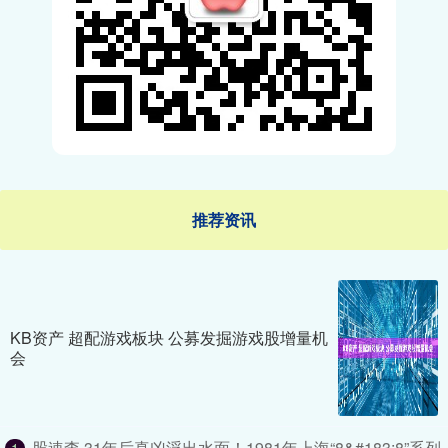
推荐资讯
KB资产 超配游戏板块 公募发掘游戏股增量机
会
股速查 31年后真凶浮出水面！1981年上海“8&#183;8”系列