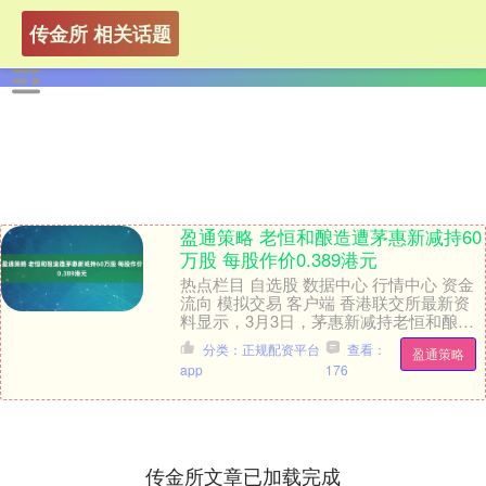
传金所 相关话题
盈通策略 老恒和酿造遭茅惠新减持60
万股 每股作价0.389港元
热点栏目 自选股 数据中心 行情中心 资金
流向 模拟交易 客户端 香港联交所最新资
料显示，3月3日，茅惠新减持老恒和酿造
（02226）60万股，每股作价0.38....
分类：正规配资平台
查看：
盈通策略
app
176
传金所文章已加载完成