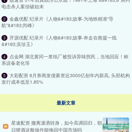
1
电击杀人案侦破始末
金鑫优配 纪录片《人物&#183;故事-为地铁精准“导
2
航”&#183;尚峰》
开源优配 纪录片《人物&#183;故事-奔走在救援一线
3
&#183;吴珍玉》
点金网 湖北黄冈一浆纸厂被投诉异味扰民，当地回应！称
4
系设备老化等
大彩配资 8月券商发债募资近3000亿创年内新高, 头部机构
5
发行成本低至1.85%
最新文章
星速配资 撤离潇洒转身，如今高调回归，朝
日啤酒这般操作能挽回中国市场吗