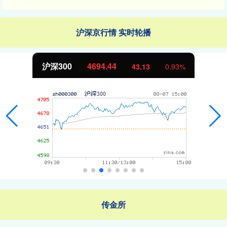
沪深京行情 实时轮播
4694.44
北证50
43.13
0.93%
传金所