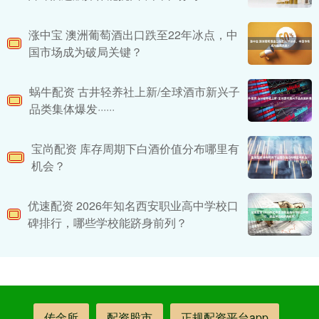
涨中宝 澳洲葡萄酒出口跌至22年冰点，中
国市场成为破局关键？
蜗牛配资 古井轻养社上新/全球酒市新兴子
品类集体爆发······
宝尚配资 库存周期下白酒价值分布哪里有
机会？
优速配资 2026年知名西安职业高中学校口
碑排行，哪些学校能跻身前列？
传金所
配资股市
正规配资平台app