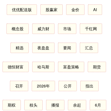
优优配送版
股赢家
金价
AI
概念股
威力财
市场
千红网
精选
夜盘盘
要闻
汇总
德恒财富
哈马斯
富盈策略
期货
召开
2026年
公开
指出
期权
枝头
播报
余起
6月