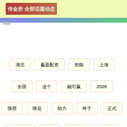
传金所 全部话题动态
湖北
赢盈配资
智能
上海
全国
这个
融可赢
2026
陕西
降息
助力
终于
正式