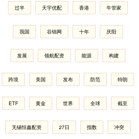
过半
天宇优配
香港
牛管家
我国
谷锦网
十年
庆阳
发展
领航配资
能源
构建
跨境
美国
发布
防范
特朗
ETF
黄金
世界
全球
截至
无锡恒鑫配资
27日
指数
冲突