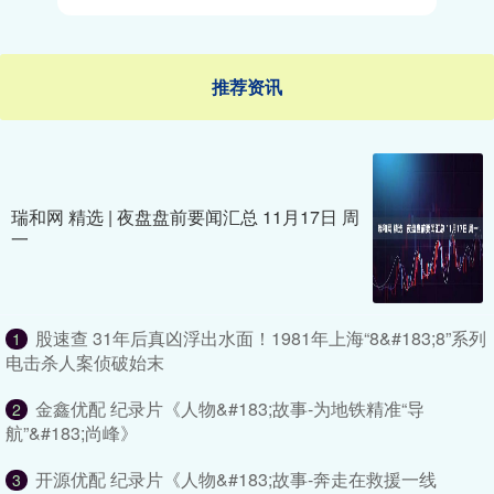
推荐资讯
瑞和网 精选 | 夜盘盘前要闻汇总 11月17日 周
一
股速查 31年后真凶浮出水面！1981年上海“8&#183;8”系列
1
电击杀人案侦破始末
金鑫优配 纪录片《人物&#183;故事-为地铁精准“导
2
航”&#183;尚峰》
开源优配 纪录片《人物&#183;故事-奔走在救援一线
3