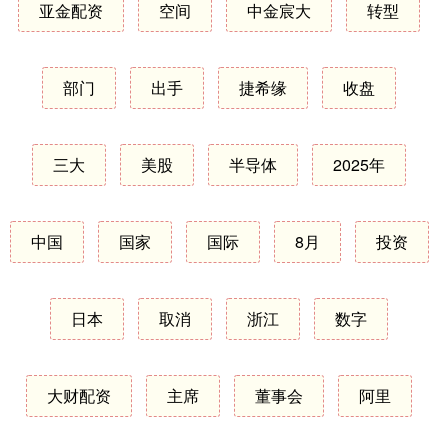
亚金配资
空间
中金宸大
转型
部门
出手
捷希缘
收盘
三大
美股
半导体
2025年
中国
国家
国际
8月
投资
日本
取消
浙江
数字
大财配资
主席
董事会
阿里