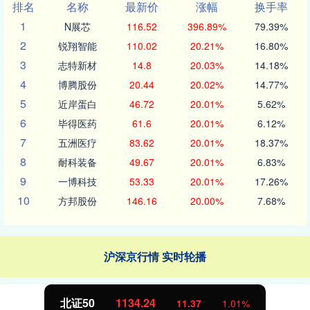
排名
名称
最新价
涨幅
换手率
1
N展芯
116.52
396.89%
79.39%
2
锐翔智能
110.02
20.21%
16.80%
3
志特新材
14.8
20.03%
14.18%
4
博腾股份
20.44
20.02%
14.77%
5
近岸蛋白
46.72
20.01%
5.62%
6
毕得医药
61.6
20.01%
6.12%
7
五洲医疗
83.62
20.01%
18.37%
8
耐科装备
49.67
20.01%
6.83%
9
一博科技
53.33
20.01%
17.26%
10
方邦股份
146.16
20.00%
7.68%
沪深京行情 实时轮播
北证50
1134.24
11.37
1.01%