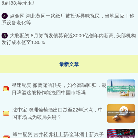
&#183;吴珍玉》
点金网 湖北黄冈一浆纸厂被投诉异味扰民，当地回应！称
4
系设备老化等
大彩配资 8月券商发债募资近3000亿创年内新高, 头部机构
5
发行成本低至1.85%
最新文章
星速配资 撤离潇洒转身，如今高调回归，朝
日啤酒这般操作能挽回中国市场吗
涨中宝 澳洲葡萄酒出口跌至22年冰点，中
国市场成为破局关键？
蜗牛配资 古井轻养社上新/全球酒市新兴子