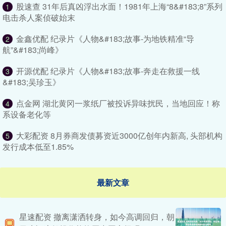
股速查 31年后真凶浮出水面！1981年上海“8&#183;8”系列
1
电击杀人案侦破始末
金鑫优配 纪录片《人物&#183;故事-为地铁精准“导
2
航”&#183;尚峰》
开源优配 纪录片《人物&#183;故事-奔走在救援一线
3
&#183;吴珍玉》
点金网 湖北黄冈一浆纸厂被投诉异味扰民，当地回应！称
4
系设备老化等
大彩配资 8月券商发债募资近3000亿创年内新高, 头部机构
5
发行成本低至1.85%
最新文章
星速配资 撤离潇洒转身，如今高调回归，朝