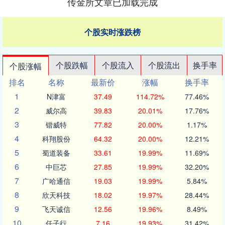
传金所文章已加载完成
个股实时涨跌榜
个股跌幅
个股流入
个股流出
换手率
个股涨幅
排名
名称
最新价
涨幅
换手率
1
N津富
37.49
114.72%
77.46%
2
威尔高
39.83
20.01%
17.76%
3
锴威特
77.82
20.00%
1.17%
4
科翔股份
64.32
20.00%
12.21%
5
蜀道装备
33.61
19.99%
11.69%
6
中巨芯
27.85
19.99%
32.20%
7
广哈通信
19.03
19.99%
5.84%
8
欣天科技
18.02
19.97%
28.44%
9
飞天诚信
12.56
19.96%
8.49%
10
任子行
7.16
19.93%
31.42%