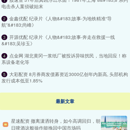
1
电击杀人案侦破始末
金鑫优配 纪录片《人物&#183;故事-为地铁精准“导
2
航”&#183;尚峰》
开源优配 纪录片《人物&#183;故事-奔走在救援一线
3
&#183;吴珍玉》
点金网 湖北黄冈一浆纸厂被投诉异味扰民，当地回应！称
4
系设备老化等
大彩配资 8月券商发债募资近3000亿创年内新高, 头部机构
5
发行成本低至1.85%
最新文章
星速配资 撤离潇洒转身，如今高调回归，朝
日啤酒这般操作能挽回中国市场吗