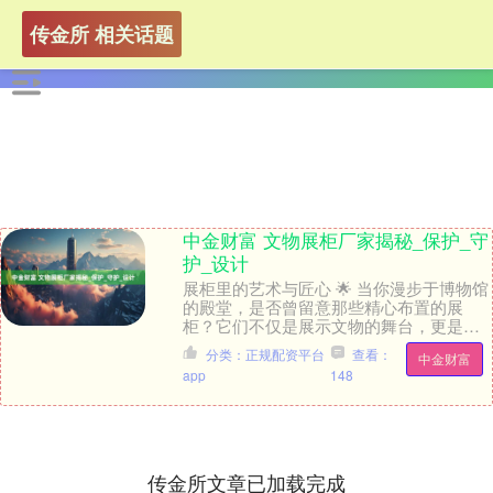
传金所 相关话题
中金财富 文物展柜厂家揭秘_保护_守
护_设计
展柜里的艺术与匠心 🌟 当你漫步于博物馆
的殿堂，是否曾留意那些精心布置的展
柜？它们不仅是展示文物的舞台，更是守
护历史瑰宝的隐形卫士。或许你会认为展
分类：正规配资平台
查看：
中金财富
柜只是简单的容....
app
148
传金所文章已加载完成