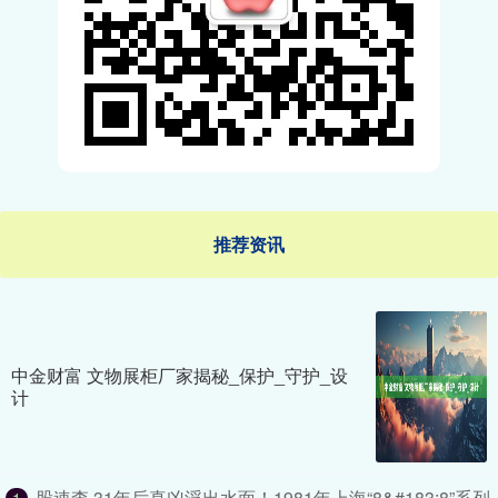
推荐资讯
中金财富 文物展柜厂家揭秘_保护_守护_设
计
股速查 31年后真凶浮出水面！1981年上海“8&#183;8”系列