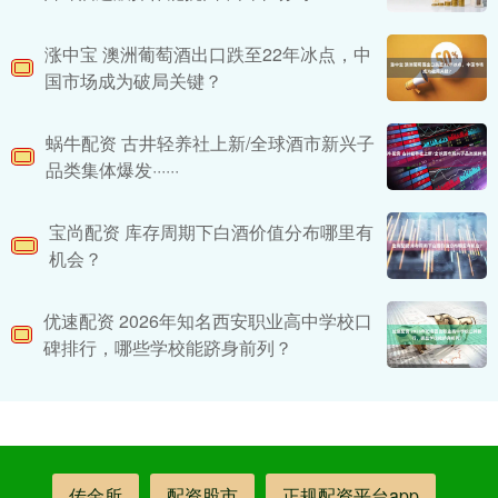
涨中宝 澳洲葡萄酒出口跌至22年冰点，中
国市场成为破局关键？
蜗牛配资 古井轻养社上新/全球酒市新兴子
品类集体爆发······
宝尚配资 库存周期下白酒价值分布哪里有
机会？
优速配资 2026年知名西安职业高中学校口
碑排行，哪些学校能跻身前列？
传金所
配资股市
正规配资平台app