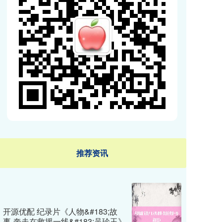
推荐资讯
开源优配 纪录片《人物&#183;故
事-奔走在救援一线&#183;吴珍玉》