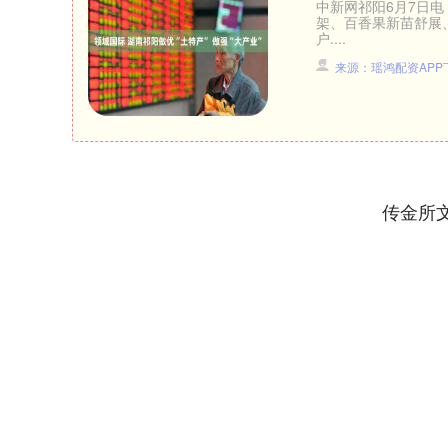
中新网祁阳6月7日
架、百香果新苗舒展
户....
来源：瑶鸿配资APP
传金所
深证成指
14311.01
.68
1.02%
200.89
1