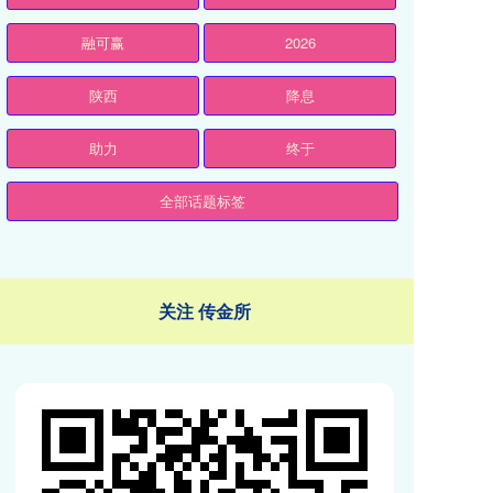
融可赢
2026
陕西
降息
助力
终于
全部话题标签
关注 传金所