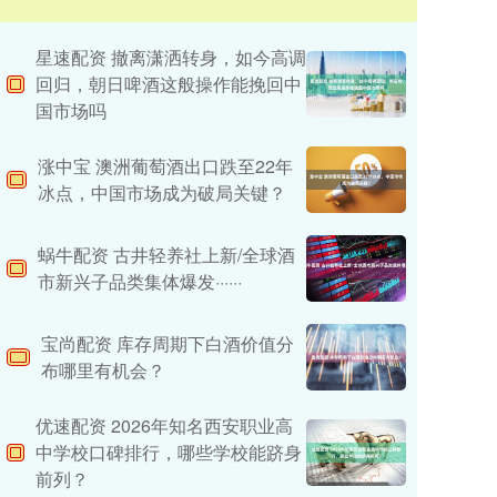
星速配资 撤离潇洒转身，如今高调
回归，朝日啤酒这般操作能挽回中
国市场吗
涨中宝 澳洲葡萄酒出口跌至22年
冰点，中国市场成为破局关键？
蜗牛配资 古井轻养社上新/全球酒
市新兴子品类集体爆发······
宝尚配资 库存周期下白酒价值分
布哪里有机会？
优速配资 2026年知名西安职业高
中学校口碑排行，哪些学校能跻身
前列？