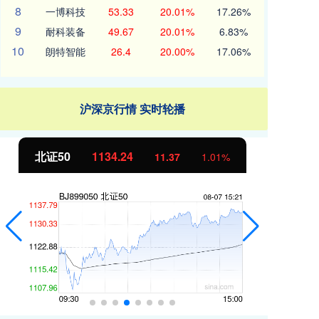
8
一博科技
53.33
20.01%
17.26%
9
耐科装备
49.67
20.01%
6.83%
10
朗特智能
26.4
20.00%
17.06%
沪深京行情 实时轮播
北证50
1134.24
创
11.37
1.01%