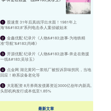
股速查 31年后真凶浮出水面！1981年上
1
海“8&#183;8”系列电击杀人案侦破始末
金鑫优配 纪录片《人物&#183;故事-为地铁精
2
准“导航”&#183;尚峰》
开源优配 纪录片《人物&#183;故事-奔走在救援
3
一线&#183;吴珍玉》
点金网 湖北黄冈一浆纸厂被投诉异味扰民，当地
4
回应！称系设备老化等
大彩配资 8月券商发债募资近3000亿创年内新高,
5
头部机构发行成本低至1.85%
最新文章