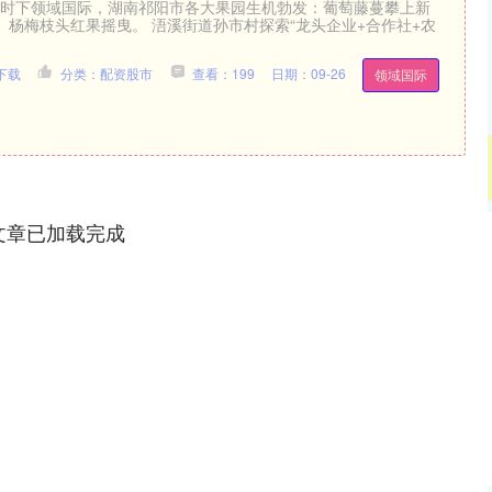
电 时下领域国际，湖南祁阳市各大果园生机勃发：葡萄藤蔓攀上新
、杨梅枝头红果摇曳。 浯溪街道孙市村探索“龙头企业+合作社+农
下载
分类：配资股市
查看：199
日期：09-26
领域国际
文章已加载完成
沪深300
4694.44
.42%
43.13
0.93%