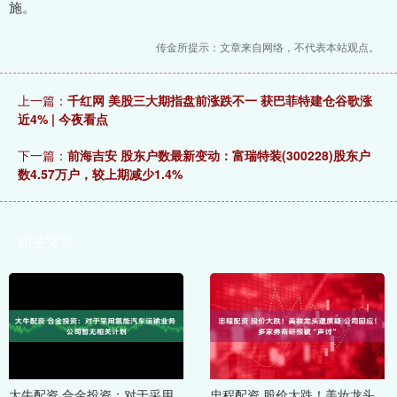
施。
传金所提示：文章来自网络，不代表本站观点。
上一篇：
千红网 美股三大期指盘前涨跌不一 获巴菲特建仓谷歌涨
近4% | 今夜看点
下一篇：
前海吉安 股东户数最新变动：富瑞特装(300228)股东户
数4.57万户，较上期减少1.4%
相关文章
大牛配资 合金投资：对于采用
忠程配资 股价大跌！美妆龙头