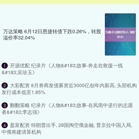
万达策略 6月12日恩捷转债下跌0.26%，转股
溢价率32.04%
开源优配 纪录片《人物&#183;故事-奔走在救援一线
1
&#183;吴珍玉》
大彩配资 8月券商发债募资近3000亿创年内新高, 头部机构
2
发行成本低至1.85%
翻翻策略 纪录片《人物&#183;故事-在风雨中逆行的志愿
3
者&#183;李志强》
盈富配资 特朗普出手, 28国掏空俄金融, 普京拉中国入局,
4
中俄将建清算机构