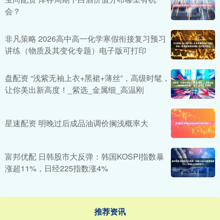
会？
非凡策略 2026高中高一化学寒假衔接复习预习
讲练（物质及其变化专题）电子版可打印
盘配资 “浅紫无袖上衣+黑裙+薄丝”，高级时髦，
让你美出新高度！_紫选_金属细_高温刚
星速配资 明晚过后成品油调价搁浅概率大
富邦优配 日韩股市大反弹：韩国KOSPI指数暴
涨超11%，日经225指数涨4%
推荐资讯