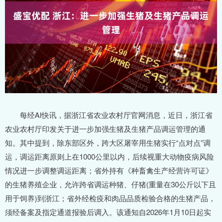
每经AI快讯，据浙江省农业农村厅官网消息，近日，浙江省
农业农村厅印发关于进一步加强生猪及生猪产品调运管理的通
知。其中提到，除东部区外，跨大区屠宰用生猪实行“点对点”调
运，调运距离原则上在1000公里以内，后续视重大动物疫病风险
情况进一步调整调运距离；省外持有《种畜禽生产经营许可证》
的生猪养殖企业，允许跨省调运种猪、仔猪(重量在30公斤以下且
用于饲养)到浙江；省外经检疫和肉品品质检验合格的生猪产品，
须经备案及指定通道报验后调入。该通知自2026年1月10日起实