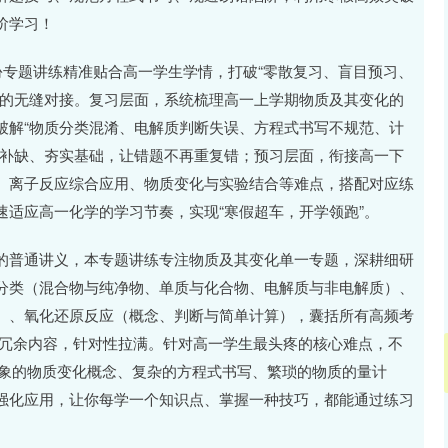
阶学习！
份专题讲练精准贴合高一学生学情，打破“零散复习、盲目预习、
练的无缝对接。复习层面，系统梳理高一上学期物质及其变化的
破解“物质分类混淆、电解质判断失误、方程式书写不规范、计
漏补缺、夯实基础，让错题不再重复错；预习层面，衔接高一下
、离子反应综合应用、物质变化与实验结合等难点，搭配对应练
适应高一化学的学习节奏，实现“寒假超车，开学领跑”。
的普通讲义，本专题讲练专注物质及其变化单一专题，深耕细研
分类（混合物与纯净物、单质与化合物、电解质与非电解质）、
）、氧化还原反应（概念、判断与简单计算），囊括所有高频考
无冗余内容，针对性拉满。针对高一学生最头疼的核心难点，不
抽象的物质变化概念、复杂的方程式书写、繁琐的物质的量计
强化应用，让你每学一个知识点、掌握一种技巧，都能通过练习