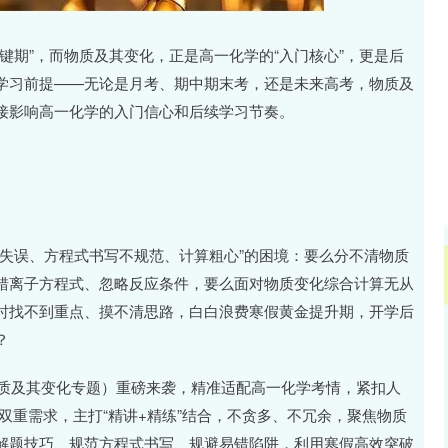
沪深300
4694.44
89
1.42%
43.13
0.93
键期”，而物质及其变化，正是高一化学的“入门核心”，更是后
学习前提——无论是月考、期中期末考，还是未来高考，物质及
接影响高一化学的入门信心和后续学习节奏。
失误、方程式书写不规范、计算粗心”的困境：要么分不清物质
错离子方程式、忽略反应条件，要么面对物质变化综合计算无从
时找不到重点、摸不清思路，白白浪费寒假黄金提升期，开学后
？
物质及其变化专题）重磅来袭，精准适配高一化学考情，紧扣人
双重需求，主打“精讲+精练”结合，不贪多、不冗余，聚焦物质
解题技巧、规范方程式书写、规避易错陷阱，利用寒假高效突破