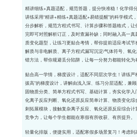
精讲细练+真题适配，规范答题，提分快准稳！化学得分
讲练采用“精讲+精练+真题适配+易错提醒”的科学模
分步解析，规范方程式书写、计算步骤和答题格式，让
完即可对照解析订正，及时查漏补缺；同时融入高一真
质变化题型，让练习更贴合考情，帮你提前适应考试节
解质与非电解质、离子方程式漏写沉淀/气体符号、氧
错方法，帮你规避丢分陷阱，让每一分努力都能转化为卷
贴合高一学情，梯度设计，适配不同层次学生！讲练严
拔高”的梯度设计，讲解由浅入深、练习分层适配，兼
固物质分类、简单方程式书写、基础计算，夯实化学入
化离子反应判断、氧化还原反应简单计算、物质变化综
刺拓展模块，接触复杂离子反应、氧化还原反应综合计
竞争力，让每个学生都能在寒假有所收获、有所提升。
轻量化排版，便捷实用，适配寒假多场景复习！考虑到