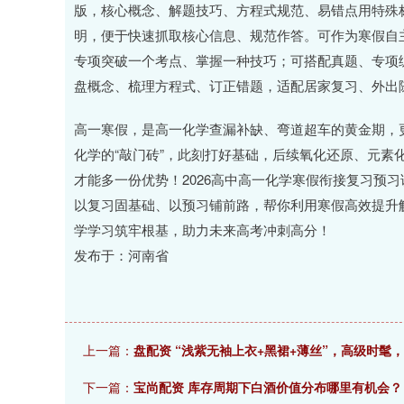
版，核心概念、解题技巧、方程式规范、易错点用特殊
明，便于快速抓取核心信息、规范作答。可作为寒假自
专项突破一个考点、掌握一种技巧；可搭配真题、专项
盘概念、梳理方程式、订正错题，适配居家复习、外出
高一寒假，是高一化学查漏补缺、弯道超车的黄金期，
化学的“敲门砖”，此刻打好基础，后续氧化还原、元素
才能多一份优势！2026高中高一化学寒假衔接复习预
以复习固基础、以预习铺前路，帮你利用寒假高效提升
学学习筑牢根基，助力未来高考冲刺高分！
发布于：河南省
上一篇：
盘配资 “浅紫无袖上衣+黑裙+薄丝”，高级时髦
下一篇：
宝尚配资 库存周期下白酒价值分布哪里有机会？