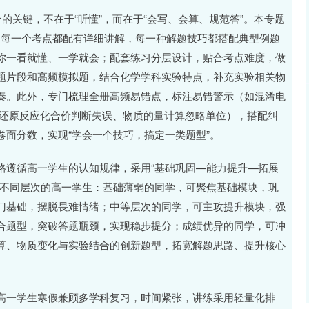
的关键，不在于“听懂”，而在于“会写、会算、规范答”。本专题
式，每一个考点都配有详细讲解，每一种解题技巧都搭配典型例题
你一看就懂、一学就会；配套练习分层设计，贴合考点难度，做
题片段和高频模拟题，结合化学学科实验特点，补充实验相关物
奏。此外，专门梳理全册高频易错点，标注易错警示（如混淆电
化还原反应化合价判断失误、物质的量计算忽略单位），搭配纠
面分数，实现“学会一个技巧，搞定一类题型”。
格遵循高一学生的认知规律，采用“基础巩固—能力提升—拓展
顾不同层次的高一学生：基础薄弱的同学，可聚焦基础模块，巩
门基础，摆脱畏难情绪；中等层次的同学，可主攻提升模块，强
合题型，突破答题瓶颈，实现稳步提分；成绩优异的同学，可冲
算、物质变化与实验结合的创新题型，拓宽解题思路、提升核心
高一学生寒假兼顾多学科复习，时间紧张，讲练采用轻量化排