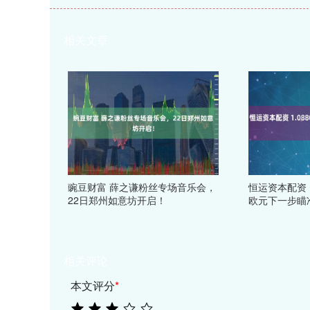
相关文章
豌豆财富 薛之谦粉丝专场音乐会，
恒运资本配资 
22日郑州如意坊开启！
欧元下一步瞄准
相关评论
本文评分
*