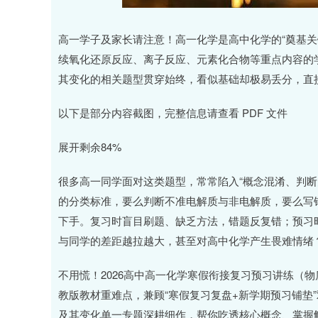
4
深证成指
14311.01
39.68
1.02%
200.
高一学子及家长请注意！高一化学是高中化学的“奠基关
续氧化还原反应、离子反应、元素化合物等重点内容的
其变化的相关题型贯穿始终，看似基础却极易丢分，直
以下是部分内容截图，完整信息请查看 PDF 文件
展开剩余84%
很多高一同学面对这类题型，常常陷入“概念混淆、判断
的分类标准，要么判断不准电解质与非电解质，要么写
下手。复习时盲目刷题、缺乏方法，错题反复错；预习
与同学的差距越拉越大，甚至对高中化学产生畏难情绪
不用慌！2026高中高一化学寒假衔接复习预习讲练（
教版教材重难点，兼顾“寒假复习复盘+新学期预习铺垫”
及其变化单一专题深耕细作，帮你吃透核心概念、掌握