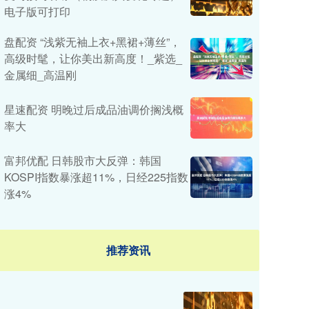
电子版可打印
盘配资 “浅紫无袖上衣+黑裙+薄丝”，
高级时髦，让你美出新高度！_紫选_
金属细_高温刚
星速配资 明晚过后成品油调价搁浅概
率大
富邦优配 日韩股市大反弹：韩国
KOSPI指数暴涨超11%，日经225指数
涨4%
推荐资讯