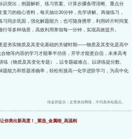
标识突出，例题解析、练习答案、计算步骤条理清晰、重点分
主复习的核心资料，每天抽出30分钟，先学讲解、再做练习，
练习同步巩固，强化解题能力；也可随身携带，利用碎片时间复
随行等多种场景，高效利用寒假每一分钟，实现高效提升。
更是夯实物质及其变化基础的关键时期——物质及其变化是高中
化合物等内容的学习才能事半功倍，开学才能更自信，未来高考
习讲练（物质及其变化专题），以专题破难点、以讲练提分数、
解题能力和答题准确率，轻松衔接高一化学进阶学习，为高中化
传金所提示：文章来自网络，不代表本站观点。
，让你美出新高度！_紫选_金属细_高温刚