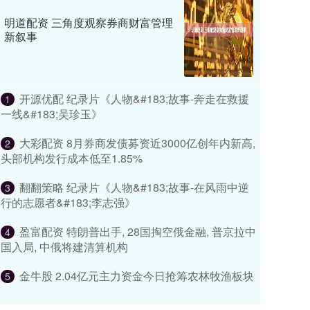
明道配资 三角度观察券商财富管理
新叙事
开源优配 纪录片《人物&#183;故事-奔走在救援
1
一线&#183;吴珍玉》
大彩配资 8月券商发债募资近3000亿创年内新高,
2
头部机构发行成本低至1.85%
翻翻策略 纪录片《人物&#183;故事-在风雨中逆
3
行的志愿者&#183;李志强》
盈富配资 特朗普出手, 28国掏空俄金融, 普京拉中
4
国入局, 中俄将建清算机构
金牛股 2.04亿元主力资金今日抢筹农林牧渔板块
5