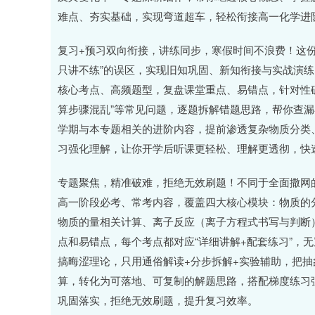
难点、夯实基础，实现弯道超车，轻松衔接高一化学进
复习+预习双向衔接，讲练同步，寒假时间不浪费！这
只讲不练”的误区，实现旧知巩固、新知衔接与实战演
核心考点、高频题型，复盘课堂重点、易错点，针对性
算步骤混乱”等常见问题，逐题拆解错题思路，帮你查
学期与本专题相关的进阶内容，提前渗透复杂物质分类
习强化理解，让你开学后听课更轻松、理解更透彻，快速
专题聚焦，精准破难，拒绝无效刷题！不同于全面撒网
高一阶段必考、常考内容，覆盖四大核心模块：物质的
物质的量相关计算、离子反应（离子方程式书写与判断
点和易错点，每个考点都对应“详细讲解+配套练习”，
搞晦涩理论，只用通俗解读+分步拆解+实验辅助，把
算，转化为可落地、可复制的解题思路，搭配梯度练习
巩固落实，拒绝无效刷题，提升复习效率。