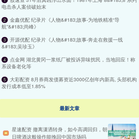
1
电击杀人案侦破始末
金鑫优配 纪录片《人物&#183;故事-为地铁精准“导
2
航”&#183;尚峰》
开源优配 纪录片《人物&#183;故事-奔走在救援一线
3
&#183;吴珍玉》
点金网 湖北黄冈一浆纸厂被投诉异味扰民，当地回应！称
4
系设备老化等
大彩配资 8月券商发债募资近3000亿创年内新高, 头部机构
5
发行成本低至1.85%
最新文章
星速配资 撤离潇洒转身，如今高调回归，朝
日啤酒这般操作能挽回中国市场吗