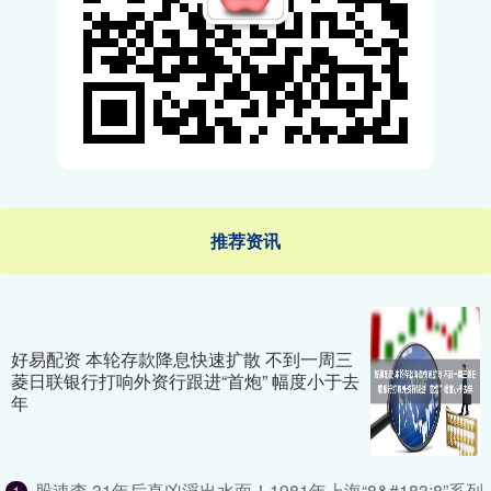
推荐资讯
好易配资 本轮存款降息快速扩散 不到一周三
菱日联银行打响外资行跟进“首炮” 幅度小于去
年
股速查 31年后真凶浮出水面！1981年上海“8&#183;8”系列