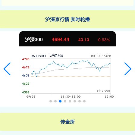
沪深京行情 实时轮播
北证50
1134.24
11.37
1.01%
传金所