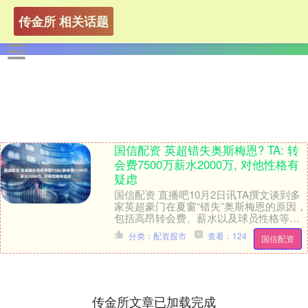
传金所 相关话题
国信配资 英超错失奥斯梅恩? TA: 转
会费7500万薪水2000万, 对他性格有
疑虑
国信配资 直播吧10月2日讯TA撰文谈到多
家英超豪门在夏窗“错失”奥斯梅恩的原因，
包括高昂转会费、薪水以及球员性格等问
题。 尽管英超多家豪门在夏窗急需顶级前
分类：配资股市
查看：124
国信配资
锋国....
传金所文章已加载完成