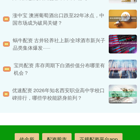
涨中宝 澳洲葡萄酒出口跌至22年冰点，中
国市场成为破局关键？
蜗牛配资 古井轻养社上新/全球酒市新兴子
品类集体爆发······
宝尚配资 库存周期下白酒价值分布哪里有
机会？
优速配资 2026年知名西安职业高中学校口
碑排行，哪些学校能跻身前列？
传金所
配资股市
正规配资平台app