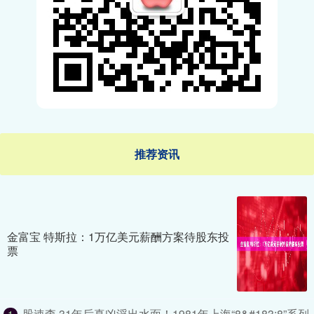
推荐资讯
金富宝 特斯拉：1万亿美元薪酬方案待股东投
票
股速查 31年后真凶浮出水面！1981年上海“8&#183;8”系列