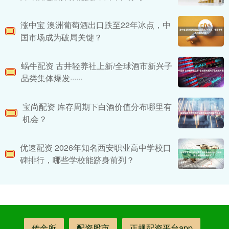
涨中宝 澳洲葡萄酒出口跌至22年冰点，中
国市场成为破局关键？
蜗牛配资 古井轻养社上新/全球酒市新兴子
品类集体爆发······
宝尚配资 库存周期下白酒价值分布哪里有
机会？
优速配资 2026年知名西安职业高中学校口
碑排行，哪些学校能跻身前列？
传金所
配资股市
正规配资平台app