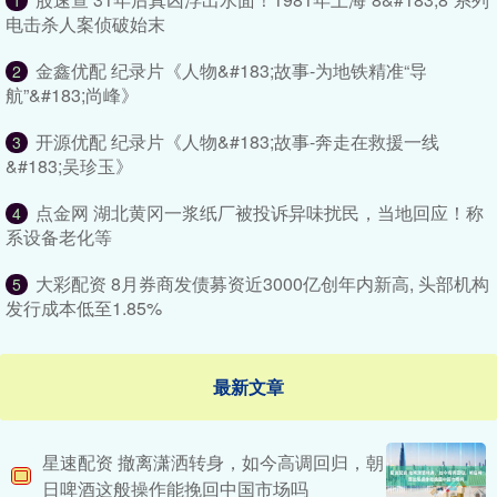
1
电击杀人案侦破始末
金鑫优配 纪录片《人物&#183;故事-为地铁精准“导
2
航”&#183;尚峰》
开源优配 纪录片《人物&#183;故事-奔走在救援一线
3
&#183;吴珍玉》
点金网 湖北黄冈一浆纸厂被投诉异味扰民，当地回应！称
4
系设备老化等
大彩配资 8月券商发债募资近3000亿创年内新高, 头部机构
5
发行成本低至1.85%
最新文章
星速配资 撤离潇洒转身，如今高调回归，朝
日啤酒这般操作能挽回中国市场吗