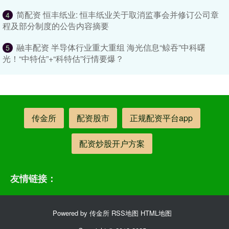
简配资 恒丰纸业: 恒丰纸业关于取消监事会并修订公司章
4
程及部分制度的公告内容摘要
融丰配资 半导体行业重大重组 海光信息“鲸吞”中科曙
5
光！“中特估”+“科特估”行情要爆？
传金所
配资股市
正规配资平台app
配资炒股开户方案
友情链接：
Powered by
传金所
RSS地图
HTML地图