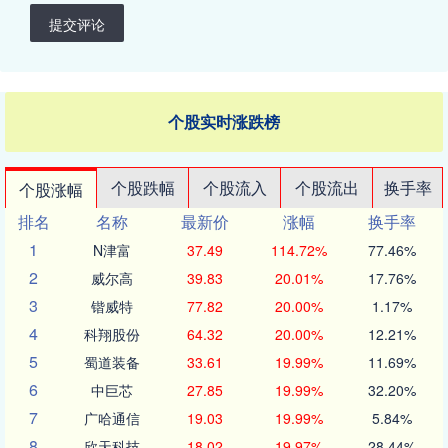
提交评论
个股实时涨跌榜
个股跌幅
个股流入
个股流出
换手率
个股涨幅
排名
名称
最新价
涨幅
换手率
1
N津富
37.49
114.72%
77.46%
2
威尔高
39.83
20.01%
17.76%
3
锴威特
77.82
20.00%
1.17%
4
科翔股份
64.32
20.00%
12.21%
5
蜀道装备
33.61
19.99%
11.69%
6
中巨芯
27.85
19.99%
32.20%
7
广哈通信
19.03
19.99%
5.84%
8
欣天科技
18.02
19.97%
28.44%