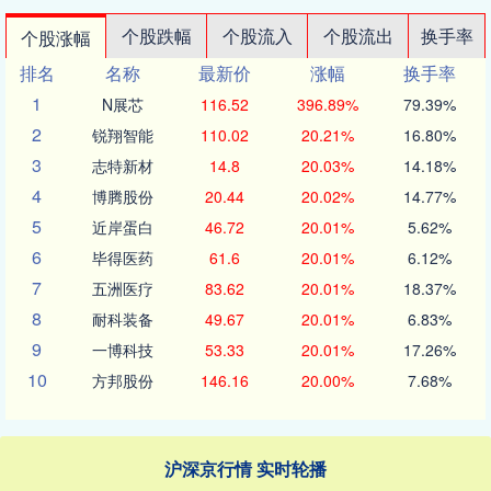
个股跌幅
个股流入
个股流出
换手率
个股涨幅
排名
名称
最新价
涨幅
换手率
1
N展芯
116.52
396.89%
79.39%
2
锐翔智能
110.02
20.21%
16.80%
3
志特新材
14.8
20.03%
14.18%
4
博腾股份
20.44
20.02%
14.77%
5
近岸蛋白
46.72
20.01%
5.62%
6
毕得医药
61.6
20.01%
6.12%
7
五洲医疗
83.62
20.01%
18.37%
8
耐科装备
49.67
20.01%
6.83%
9
一博科技
53.33
20.01%
17.26%
10
方邦股份
146.16
20.00%
7.68%
沪深京行情 实时轮播