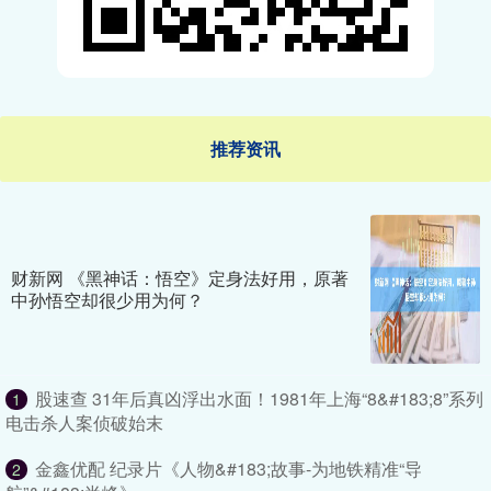
推荐资讯
财新网 《黑神话：悟空》定身法好用，原著
中孙悟空却很少用为何？
股速查 31年后真凶浮出水面！1981年上海“8&#183;8”系列
1
电击杀人案侦破始末
金鑫优配 纪录片《人物&#183;故事-为地铁精准“导
2