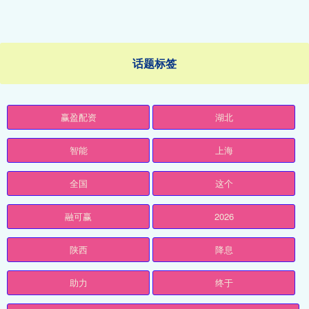
话题标签
赢盈配资
湖北
智能
上海
全国
这个
融可赢
2026
陕西
降息
助力
终于