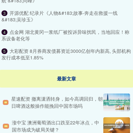
航”&#183;尚峰》
开源优配 纪录片《人物&#183;故事-奔走在救援一线
3
&#183;吴珍玉》
点金网 湖北黄冈一浆纸厂被投诉异味扰民，当地回应！称
4
系设备老化等
大彩配资 8月券商发债募资近3000亿创年内新高, 头部机构
5
发行成本低至1.85%
最新文章
星速配资 撤离潇洒转身，如今高调回归，朝
日啤酒这般操作能挽回中国市场吗
涨中宝 澳洲葡萄酒出口跌至22年冰点，中
国市场成为破局关键？