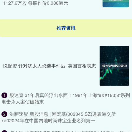
1127.6万股 每股作价0.088港元
推荐资讯
悦配资 针对犹太人恐袭事件后, 英国首相表态
股速查 31年后真凶浮出水面！1981年上海“8&#183;8”系列
1
电击杀人案侦破始末
洪萨速配 新股消息 | 潮宏基(002345.SZ)递表港交所
2
xa02024年在中国内地时尚珠宝企业名列第一