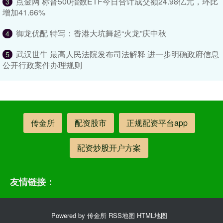
点金网 标普500指数ETF今日合计成交额24.98亿元，环比
3
增加41.66%
御龙优配 特写：香港大坑舞起“火龙”庆中秋
4
武汉世牛 最高人民法院发布司法解释 进一步明确政府信息
5
公开行政案件办理规则
传金所
配资股市
正规配资平台app
配资炒股开户方案
友情链接：
Powered by
传金所
RSS地图
HTML地图