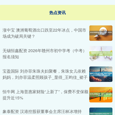
热点资讯
涨中宝 澳洲葡萄酒出口跌至22年冰点，中国市
场成为破局关键？
无锡恒鑫配资 2026年赣州市初中学考（中考）
报名须知
宝盈国际 刘亦菲朱珠夫妇聚餐，朱珠女儿依赖
妈妈，刘亦菲温柔照顾孩子_显得_王昀佳_裙子
恒牛网 上海普惠家财险“上新了”，保费不变保额
提升近15%
象泰配资 汉港控股获董事会主席汪林冰增持