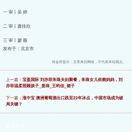
一 审丨吴 婷
二 审丨龚佳欣
三 审丨廖 薇
发布于：北京市
传金所提示：文章来自网络，不代表本站观点。
上一篇：
宝盈国际 刘亦菲朱珠夫妇聚餐，朱珠女儿依赖妈妈，刘
亦菲温柔照顾孩子_显得_王昀佳_裙子
下一篇：
涨中宝 澳洲葡萄酒出口跌至22年冰点，中国市场成为破
局关键？
相关文章