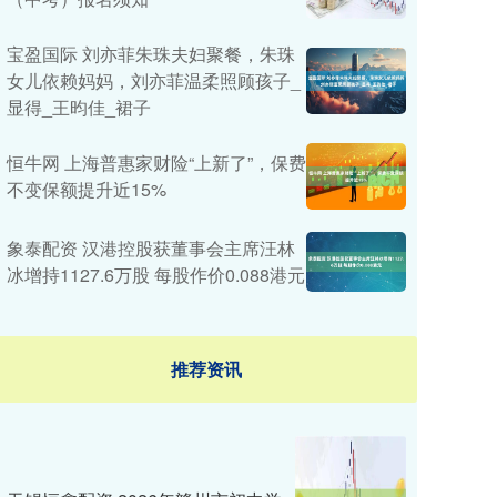
宝盈国际 刘亦菲朱珠夫妇聚餐，朱珠
女儿依赖妈妈，刘亦菲温柔照顾孩子_
显得_王昀佳_裙子
恒牛网 上海普惠家财险“上新了”，保费
不变保额提升近15%
象泰配资 汉港控股获董事会主席汪林
冰增持1127.6万股 每股作价0.088港元
推荐资讯