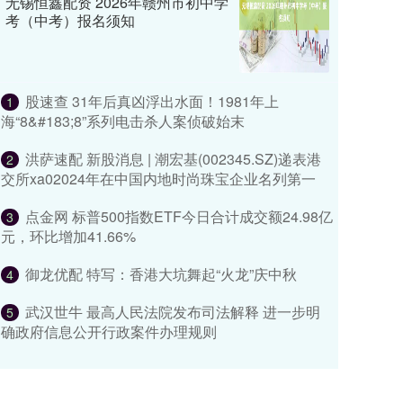
无锡恒鑫配资 2026年赣州市初中学
考（中考）报名须知
股速查 31年后真凶浮出水面！1981年上
1
海“8&#183;8”系列电击杀人案侦破始末
洪萨速配 新股消息 | 潮宏基(002345.SZ)递表港
2
交所xa02024年在中国内地时尚珠宝企业名列第一
点金网 标普500指数ETF今日合计成交额24.98亿
3
元，环比增加41.66%
御龙优配 特写：香港大坑舞起“火龙”庆中秋
4
武汉世牛 最高人民法院发布司法解释 进一步明
5
确政府信息公开行政案件办理规则