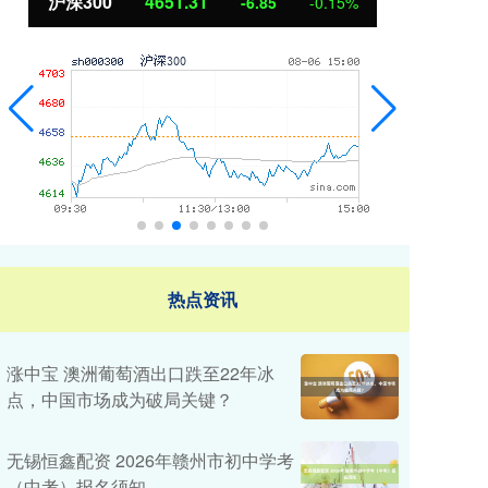
沪深300
4651.31
北
-6.85
-0.15%
热点资讯
涨中宝 澳洲葡萄酒出口跌至22年冰
点，中国市场成为破局关键？
无锡恒鑫配资 2026年赣州市初中学考
（中考）报名须知