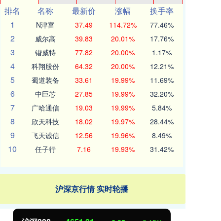
排名
名称
最新价
涨幅
换手率
1
N津富
37.49
114.72%
77.46%
2
威尔高
39.83
20.01%
17.76%
3
锴威特
77.82
20.00%
1.17%
4
科翔股份
64.32
20.00%
12.21%
5
蜀道装备
33.61
19.99%
11.69%
6
中巨芯
27.85
19.99%
32.20%
7
广哈通信
19.03
19.99%
5.84%
8
欣天科技
18.02
19.97%
28.44%
9
飞天诚信
12.56
19.96%
8.49%
10
任子行
7.16
19.93%
31.42%
沪深京行情 实时轮播