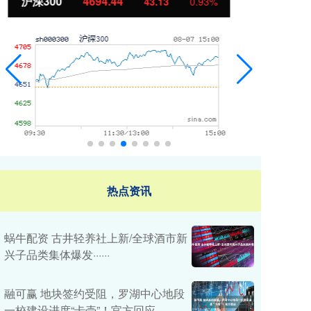
北证50
1134.24
创
11.37
1.01%
热点资讯
蜗牛配资 古井轻养社上新/全球酒市新
兴子品类集体爆发······
融可赢 地块签约受阻，罗湖中心地段
一校建设进度“卡壳”！官方回应