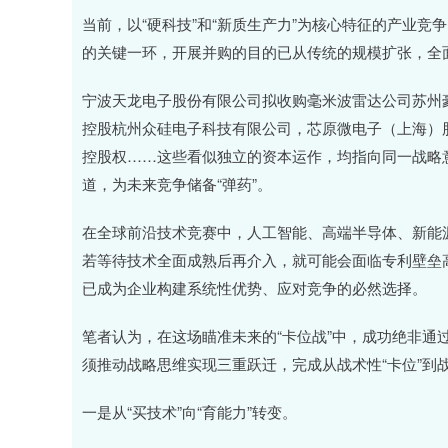
深证成指
14311.01
.68
1.02%
200.89
1
当前，以“硬科技”和“新质生产力”为核心特征的产业
的关键一环，开展并购的目的已从传统的规模扩张，全
宁波天龙电子股份有限公司拟收购毫米波雷达公司苏州
控股杭州众硅电子科技有限公司，芯原微电子（上海）
控股权……这些看似独立的资本运作，均指向同一战略
道，为未来竞争储备“弹药”。
在全球前沿技术竞赛中，人工智能、高端半导体、新能
若等待技术全面成熟后再介入，就可能会面临专利壁垒
已成为企业构建系统性优势、应对竞争的必然选择。
笔者认为，在这场瞄准未来的“卡位战”中，成功绝非通
须推动战略思维实现三重跃迁，完成从战术性“卡位”到战
一是从“买技术”向“育能力”转变。