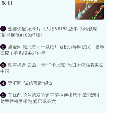
退市!
金鑫优配 纪录片《人物&#183;故事-为地铁精
1
准“导航”&#183;尚峰》
点金网 湖北黄冈一浆纸厂被投诉异味扰民，当地
2
回应！称系设备老化等
涨声操盘 最后一天“打卡上班” 旅日大熊猫将返回
3
中国
奕汇网 “诚信宝武”倡议
4
车优配 哈兰德双响追平萨拉赫排第十 欧冠历史
5
射手榜梅罗领跑 姆巴佩第六