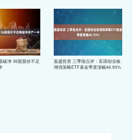
只股破净 36股股价不足
嘉盛投资 三季报点评：富国创业板
半
增强策略ETF基金季度涨幅46.93%