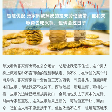
每次看到张家辉出现在公众场合，总是让我忍不住想，这个男人
身上藏着某种不言而喻的智慧和淡定。前不久，在米兰的某个时
尚秀场，张家辉穿着一套价值三万的西装，气度非凡，但腰间那
条旧皮带，却让我忍不住笑了。西装笔挺，熠熠生辉，可细心一
看，皮带的边缘已经磨损得发白，金属扣也失去了原本的光泽。
时尚专家甚至说，这条皮带如果是新的，可能值五千块，而如
今，恐怕连人都不愿意接手了。但他依然不在乎，坦坦荡荡地系