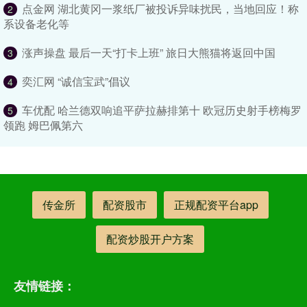
点金网 湖北黄冈一浆纸厂被投诉异味扰民，当地回应！称
2
系设备老化等
涨声操盘 最后一天“打卡上班” 旅日大熊猫将返回中国
3
奕汇网 “诚信宝武”倡议
4
车优配 哈兰德双响追平萨拉赫排第十 欧冠历史射手榜梅罗
5
领跑 姆巴佩第六
传金所
配资股市
正规配资平台app
配资炒股开户方案
友情链接：