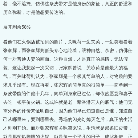
着，毫不遮掩。仿佛这条皮带才是他身份的象征，真正的舒适和
历久弥新，才是他想要传达的。
展开剩余58%
看他们在火锅店被拍到的照片，关咏荷一边夹菜，一边笑着看着
张家辉，而张家辉则低头专心地吃着，眼神自然、亲密，仿佛任
何一对普通夫妻的画面。这种自然，才是真正的感情，无法假
装。这让我想起一次采访，张家辉曾说，关咏荷是他最大的福
气，而关咏荷则认为，张家辉是一个极其简单的人，对物质的要
求几乎没有。现在再看，张家辉的简单真的很简单——简单到一
条皮带能陪伴他十几年，简单到身家已过亿，却依然愿意和妻子
去吃一顿平价火锅。这或许就是老一辈香港艺人的底气：他们无
需外界的评价来证明自己，因为他们早已知道自己是谁，知道自
己从哪里来，要到哪里去。秀场的闪光灯熄灭之后，真正的生活
才刚刚开始。而对张家辉和关咏荷来说，生活就是那条旧皮带，
就是那顿热腾腾的火锅，就是每一个平凡的日子，彼此相依。正