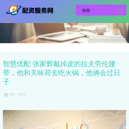
智慧优配 张家辉戴掉皮的拉夫劳伦腰
带，他和关咏荷去吃火锅，他俩会过日
子
网站：传金所