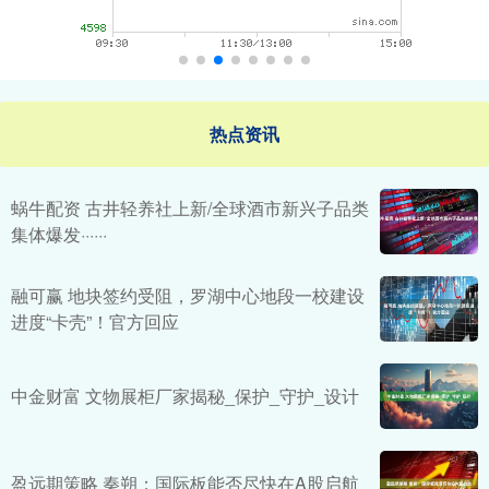
热点资讯
蜗牛配资 古井轻养社上新/全球酒市新兴子品类
集体爆发······
融可赢 地块签约受阻，罗湖中心地段一校建设
进度“卡壳”！官方回应
中金财富 文物展柜厂家揭秘_保护_守护_设计
盈远期策略 秦朔：国际板能否尽快在A股启航