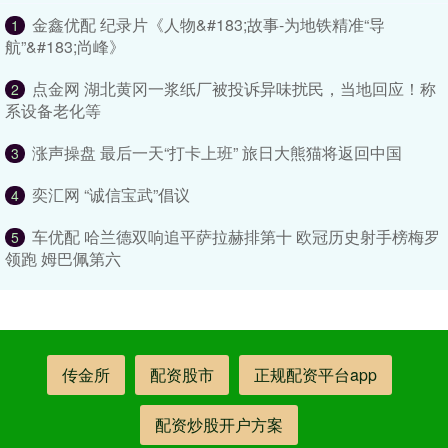
金鑫优配 纪录片《人物&#183;故事-为地铁精准“导
1
航”&#183;尚峰》
点金网 湖北黄冈一浆纸厂被投诉异味扰民，当地回应！称
2
系设备老化等
涨声操盘 最后一天“打卡上班” 旅日大熊猫将返回中国
3
奕汇网 “诚信宝武”倡议
4
车优配 哈兰德双响追平萨拉赫排第十 欧冠历史射手榜梅罗
5
领跑 姆巴佩第六
传金所
配资股市
正规配资平台app
配资炒股开户方案