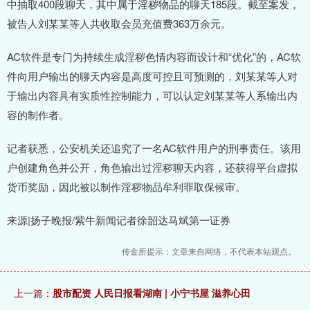
中抽取400段聊天，其中属于淫秽物品的聊天185段。截至案发，
被告人刘某某等人共收取会员充值费363万余元。
AC软件是专门为持续生成淫秽色情内容而设计和“优化”的，AC软
件向用户输出的聊天内容是高度可控且可预测的，刘某某等人对
于输出内容具有实质性控制能力，可以认定刘某某等人系输出内
容的制作者。
记者获悉，公安机关还追究了一名AC软件用户的刑事责任。该用
户创建角色并公开，角色输出过淫秽聊天内容，还获得平台虚拟
货币奖励，因此被以制作淫秽物品牟利罪取保候审。
来源|扬子晚报/紫牛新闻记者徐韶达马斌第一证券
传金所提示：文章来自网络，不代表本站观点。
上一篇：
股市配资 人民日报看湖南 | 小宁书屋 滋养心田