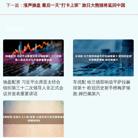
下一篇：
涨声操盘 最后一天“打卡上班” 旅日大熊猫将返回中国
相关文章
驰盈配资 习近平出席亚太经合
车优配 哈兰德双响追平萨拉赫
组织第三十二次领导人非正式会
排第十 欧冠历史射手榜梅罗领
议并发表重要讲话
跑 姆巴佩第六