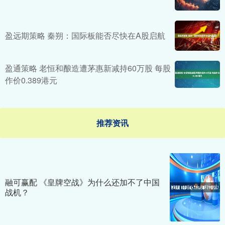
盈远期策略 秦朔：国际板能否尽快在A股启航
盈通策略 老恒和酿造遭茅惠新减持60万股 每股
作价0.389港元
推荐资讯
融可赢配 《皇牌空战》为什么还加不了中国
战机？