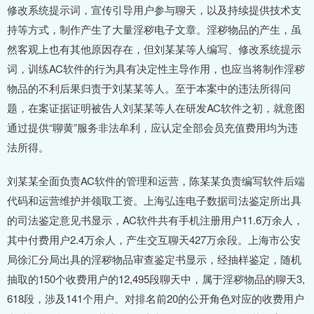
修改系统提示词，宣传引导用户参与聊天，以及持续提供技术支
持等方式，制作产生了大量淫秽电子文章。淫秽物品的产生，虽
然客观上也有其他原因存在，但刘某某等人编写、修改系统提示
词，训练AC软件的行为具有决定性主导作用，也应当将制作淫秽
物品的不利后果归责于刘某某等人。至于本案中的违法所得问
题，在案证据证明被告人刘某某等人在研发AC软件之初，就意图
通过提供“聊黄”服务非法牟利，应认定全部会员充值费用均为违
法所得。
刘某某全面负责AC软件的管理和运营，陈某某负责编写软件后端
代码和运营维护并领取工资。上海弘连电子数据司法鉴定所出具
的司法鉴定意见书显示，AC软件共有手机注册用户11.6万余人，
其中付费用户2.4万余人，产生交互聊天427万余段。上海市公安
局徐汇分局出具的淫秽物品审查鉴定书显示，经抽样鉴定，随机
抽取的150个收费用户的12,495段聊天中，属于淫秽物品的聊天3,
618段，涉及141个用户。对排名前20的公开角色对应的收费用户